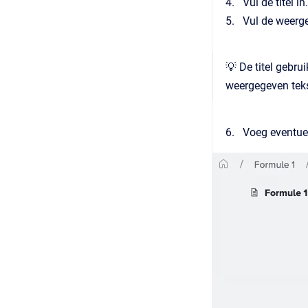
Vul de titel in.
Vul de weerge
💡 De titel gebrui
weergegeven tekst
Voeg eventuee