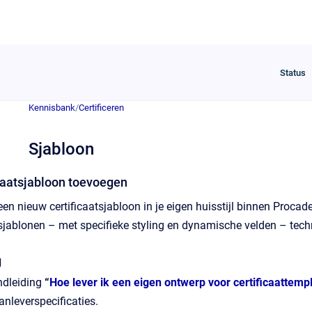
Status
Kennisbank
/
Certificeren
Sjabloon
icaatsjabloon toevoegen
en nieuw certificaatsjabloon in je eigen huisstijl binnen Procad
 sjablonen – met specifieke styling en dynamische velden – tech
g
ndleiding
“
Hoe lever ik een eigen ontwerp voor certificaattemp
nleverspecificaties.