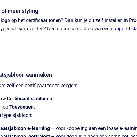
 of meer styling
n logo op het certificaat tonen? Dan kun je dit zelf instellen i
ertypes of extra velden? Neem dan contact op via een
support tick
caatsjabloon aanmaken
m zelf een certificaat toe te voegen:
 > Certificaat sjablonen
.
n op
Toevoegen
.
e type sjabloon:
caatsjabloon e-learning
– voor koppeling aan een losse e-learn
caatsjabloon leertraject
– voor gebruik binnen een compleet leert