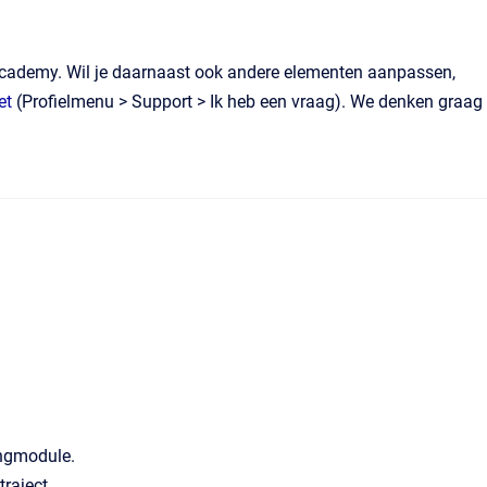
n Procademy. Wil je daarnaast ook andere elementen aanpassen,
et
(Profielmenu > Support > Ik heb een vraag). We denken graag
ingmodule.
raject.