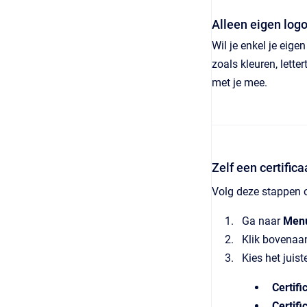
Alleen eigen logo
Wil je enkel je eige
zoals kleuren, lett
met je mee.
Zelf een certifi
Volg deze stappen o
Ga naar
Menu
Klik bovenaa
Kies het juist
Certifi
Certifi