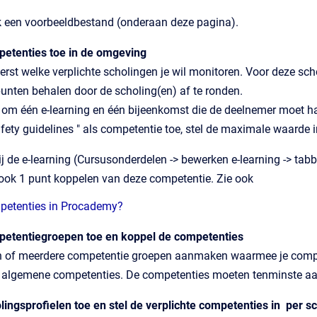
ok een voorbeeldbestand (onderaan deze pagina).
etenties toe in de omgeving
erst welke verplichte scholingen je wil monitoren. Voor deze s
unten behalen door de scholing(en) af te ronden.
 om één e-learning en één bijeenkomst die de deelnemer moet ha
fety guidelines " als competentie toe, stel de maximale waarde in 
j de e-learning (Cursusonderdelen -> bewerken e-learning -> tabbla
 ook 1 punt koppelen van deze competentie. Zie ook
petenties in Procademy?
etentiegroepen toe en koppel de competenties
n of meerdere competentie groepen aanmaken waarmee je compe
 algemene competenties. De competenties moeten tenminste aan
ingsprofielen toe en stel de verplichte competenties in per sc