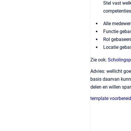
Stel vast wel
competenties 
Alle medewerk
Functie gebase
Rol gebaseerd
Locatie gebas
Zie ook:
Scholingsp
Advies: wellicht go
basis daarvan kunne
delen en willen spa
template voorbereid